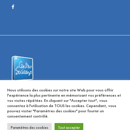
Fédération des Centres Sociaux 58
Nous utilisons des cookies sur notre site Web pour vous offrir
l'expérience la plus pertinente en mémorisant vos préférences et
vos visites répétées. En cliquant sur "Accepter tout", vous
consentez à l'utilisation de TOUS les cookies. Cependant, vous
pouvez visiter "Paramètres des cookies" pour fournir un
© 2026 | Centres Sociaux 58, Tous les droits sont réservés |
consentement contrôlé.
Création Agence
MYCOM'
Paramètres des cookies
Tout accepter